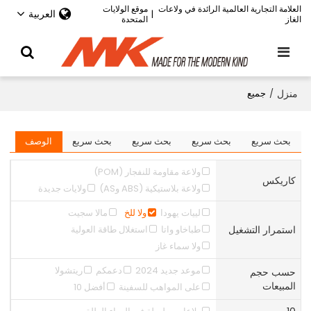
العلامة التجارية العالمية الرائدة في ولاعات
موقع الولايات
العربية
|
الغاز
المتحدة
منزل
/
جميع
بحث سريع
بحث سريع
بحث سريع
بحث سريع
الوصف
ولاعة مقاومة للنفجار (POM)
كاريكس
ولاعة بلاستيكية (ABS وAS)
ولايات جديدة
لييات يهودا
ولا للخ
مالا سجيت
استمرار التشغيل
طباخاو واتا
استغلال طاقة العولية
ولا سماء غاز
موعد جديد 2024
دعمكم
ريتشولا
حسب حجم
المبيعات
على المواهب للسفينة
أفضل 10