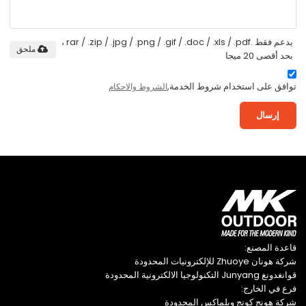
يدعم فقط .rar / .zip / .jpg / .png / .gif / .doc / .xls / .pdf ،
ملحق
بحد أقصى 20 ميجا
توافق على استخدام شروط الخدمة,
الشروط والاحكام
إرسال
قاعدة المصنع:
شركة هونان Zhuoye للإلكترونيات المحدودة
قوانغدونغ Junyang التكنولوجيا الالكترونية المحدودة
فرع في الخارج:
شركة هونج كونج ويلماكس المحدودة