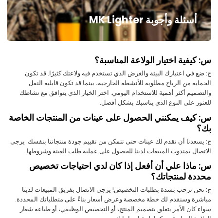
أسئلة وأجوبة MK Lighter
س: كيفية اختيار الولاعة المناسبة؟
ج: ضع في اعتبارك البيئة والغرض الذي تستخدم فيه ولاعتك كثيرًا. قد تكون
الحماية من الرياح مطلوبة للأنشطة الخارجية، بينما قد تكون قابلية النقل
والتصميم أكثر أهمية للاستخدام اليومي. اختر الخيار الذي يتوافق مع نشاطك
للعثور على النوع الذي يناسبك بشكل أفضل.
س: كيف يمكنني الحصول على عينات من المنتجات الخاصة
بك؟
ج: يسعدنا أن نقدم لك عينات حتى تتمكن من تقييم جودة منتجاتنا بنفسك. يرجى
الاتصال بمندوب المبيعات لدينا للحصول على عملية طلب العينة وشروطها.
س: ماذا علي أن أفعل إذا كان لدي احتياجات تخصيص
محددة لمنتجاتك؟
ج: نحن نرحب بشدة بطلبات التخصيص! يرجى الاتصال بفريق المبيعات لدينا
مباشرة وسنقدم لك خطة مخصصة وعرض أسعار بناءً على متطلباتك المحددة.
سواء كان الأمر يتعلق بتصميم المنتج، أو التخصيص الوظيفي، أو طباعة شعار