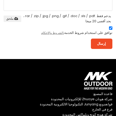
يدعم فقط .rar / .zip / .jpg / .png / .gif / .doc / .xls / .pdf ،
ملحق
بحد أقصى 20 ميجا
توافق على استخدام شروط الخدمة,
الشروط والاحكام
إرسال
قاعدة المصنع:
شركة هونان Zhuoye للإلكترونيات المحدودة
قوانغدونغ Junyang التكنولوجيا الالكترونية المحدودة
فرع في الخارج:
شركة هونج كونج ويلماكس المحدودة