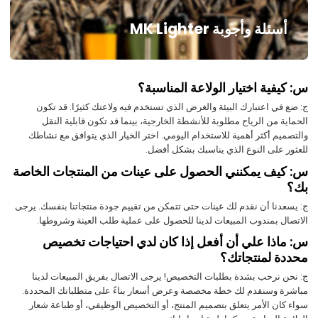
أسئلة وأجوبة MK Lighter
س: كيفية اختيار الولاعة المناسبة؟
ج: ضع في اعتبارك البيئة والغرض الذي تستخدم فيه ولاعتك كثيرًا. قد تكون
الحماية من الرياح مطلوبة للأنشطة الخارجية، بينما قد تكون قابلية النقل
والتصميم أكثر أهمية للاستخدام اليومي. اختر الخيار الذي يتوافق مع نشاطك
للعثور على النوع الذي يناسبك بشكل أفضل.
س: كيف يمكنني الحصول على عينات من المنتجات الخاصة
بك؟
ج: يسعدنا أن نقدم لك عينات حتى تتمكن من تقييم جودة منتجاتنا بنفسك. يرجى
الاتصال بمندوب المبيعات لدينا للحصول على عملية طلب العينة وشروطها.
س: ماذا علي أن أفعل إذا كان لدي احتياجات تخصيص
محددة لمنتجاتك؟
ج: نحن نرحب بشدة بطلبات التخصيص! يرجى الاتصال بفريق المبيعات لدينا
مباشرة وسنقدم لك خطة مخصصة وعرض أسعار بناءً على متطلباتك المحددة.
سواء كان الأمر يتعلق بتصميم المنتج، أو التخصيص الوظيفي، أو طباعة شعار