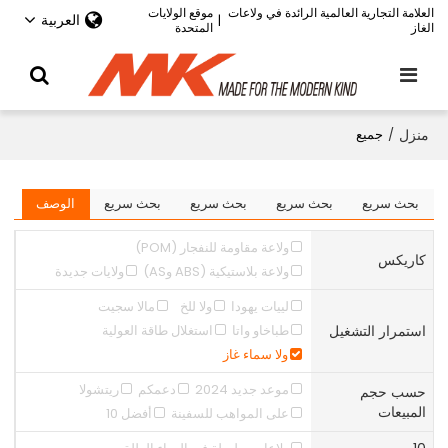
العلامة التجارية العالمية الرائدة في ولاعات
موقع الولايات
العربية
|
الغاز
المتحدة
منزل
/
جميع
بحث سريع
بحث سريع
بحث سريع
بحث سريع
الوصف
ولاعة مقاومة للنفجار (POM)
كاريكس
ولاعة بلاستيكية (ABS وAS)
ولايات جديدة
لييات يهودا
ولا للخ
مالا سجيت
استمرار التشغيل
طباخاو واتا
استغلال طاقة العولية
ولا سماء غاز
موعد جديد 2024
دعمكم
ريتشولا
حسب حجم
المبيعات
على المواهب للسفينة
أفضل 10