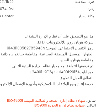
فترة الصلاحية:
1/11/29 - 2024/11/28
رقم:
1E48074R0M
وكالة إصدار:
on Center
هذا هو التصديق على أن نظام الإدارة البيئية ل
شركة هونان زوي للإلكترونيات. LTD.
رمز الائتمان الاجتماعي الموحد: 91431100582785943N
مقاطعة هونان، الصين
تم تدقيقها لتتوافق مع معيار نظام الإدارة البيئية التالي
جيجابايت/T24001-2016/ISO14001:2015
النطاق القابل للتطبيق
خدمة إنتاج وبيع الولاعات البلاستيكية وأجهزة الإشعال الإلكترون
سابق
شهادة نظام إدارة الصحة والسلامة المهنية ISO45001
التالي
شهادة نظام إدارة الجودة ISO9001