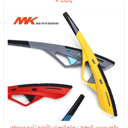
وحماية IP
ولاعة مسدس المطبخ - صانع المعدات الأصلية | آمنة وموثوقة،