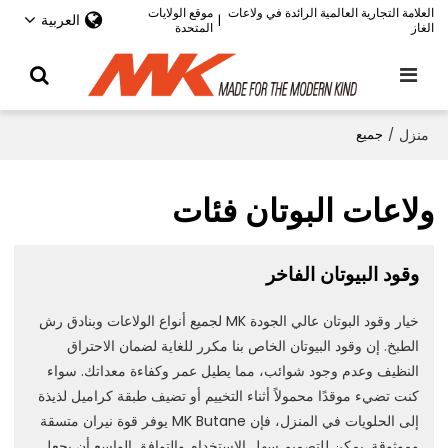
العلامة التجارية العالمية الرائدة في ولاعات
موقع الولايات
العربية
|
الغاز
المتحدة
منزل
/
جميع
ولاعات البوتان فئات
وقود البيوتان الفاخر
خيار وقود البوتان عالي الجودة MK لجميع أنواع الولاعات وبنادق رش
الطبخ. إن وقود البيوتان الخاص بنا مكرر للغاية لضمان الاحتراق
النظيف وعدم وجود شوائب، مما يطيل عمر وكفاءة معداتك. سواء
كنت تضيء موقدًا محمولاً أثناء التخييم أو تضيف طبقة كراميل لذيذة
إلى الحلويات في المنزل، فإن MK Butane يوفر قوة نيران متسقة
وموثوقة. يمكن للتصميم سهل الاستخدام والتوافق الواسع أن يجعل