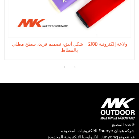
ولاعة إلكترونية 218B - شكل أنيق، تصميم فريد، سطح مطلي
بالمطاط
قاعدة المصنع:
شركة هونان Zhuoye للإلكترونيات المحدودة
قوانغدونغ Junyang التكنولوجيا الالكترونية المحدودة