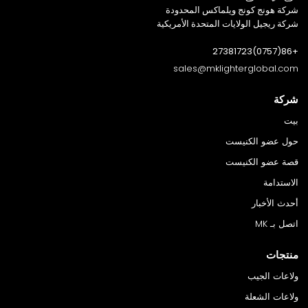
شركة هونج كونج ويلماكس المحدودة
شركة ريجيل الولايات المتحدة الأمريكية
+86(0757)27381723
sales@mklighterglobal.com
شركة
بيت
حول عضو الكنيست
قصة عضو الكنيست
الاستدامة
أحدث الأخبار
اتصل بـ MK
منتجات
ولاعات الجيب
ولاعات الشعلة