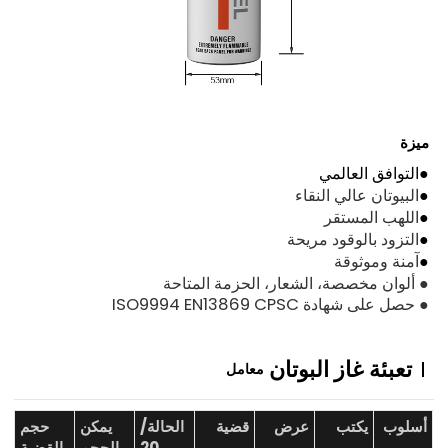
ميزة
●
التوافق العالمي
●
البيوتان عالي النقاء
●
اللهب المستقر
●
التزود بالوقود مريحة
●
آمنة وموثوقة
● ألوان مخصصة، الشعار، الحزمة المتاحة
● حصل على شهادة ISO9994 EN13869 CPSC
تعبئة غاز البوتان
معامل
أسلوب
يكتب
عرض
قضية
الحالة/
يمكن
حجم
20
الحجم
القضية