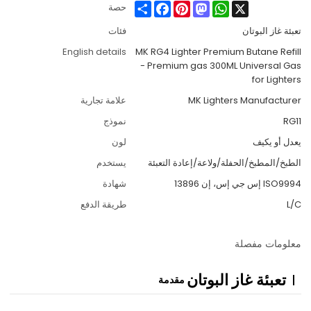
Share
Facebook
Pinterest
Mastodon
WhatsApp
X
حصة
تعبئة غاز البوتان
فئات
English details
MK RG4 Lighter Premium Butane Refill
- Premium gas 300ML Universal Gas
for Lighters
MK Lighters Manufacturer
علامة تجارية
RG11
نموذج
يعدل أو يكيف
لون
الطبخ/المطبخ/الحفلة/ولاعة/إعادة التعبئة
يستخدم
ISO9994 إس جي إس، إن 13896
شهادة
L/C
طريقة الدفع
معلومات مفصلة
تعبئة غاز البوتان
مقدمة