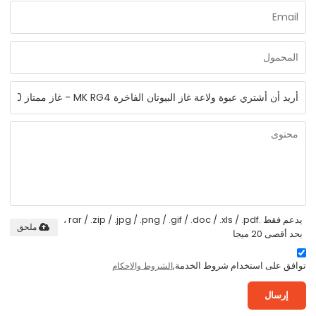
يدعم فقط .rar / .zip / .jpg / .png / .gif / .doc / .xls / .pdf ،
ملحق
بحد أقصى 20 ميجا
توافق على استخدام شروط الخدمة,
الشروط والاحكام
إرسال