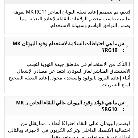
نعم، تم تصميم إعادة تعبئة البوتان الفاخر MK RG11 بفوهة
أ:
عالمية تناسب معظم الولاعات القابلة لإعادة التعبئة، مما
يضمن التوافق الواسع وسهولة الاستخدام.
س
ما هي احتياطات السلامة لاستخدام وقود البيوتان MK
:
RG10؟
التأكد من الاستخدام في مناطق جيدة التهوية لتجنب
أ:
الاستنشاق المباشر لغاز البيوتان. ابتعد عن مصادر الإشعال
أثناء إعادة التزود بالوقود واستخدم محول إعادة التعبئة الصحيح
لمنع التسربات.
س
ما هي فوائد وقود البيوتان عالي النقاء الخاص بـ MK
:
RG10؟
يضمن البيوتان عالي النقاء احتراقًا أنظف، مما يقلل من
أ:
احتمالية الانسداد الداخلي وتراكم الكربون في الأجهزة، وبالتالي
إطالة عمرها مع توفير لهب مستقر وفعال.