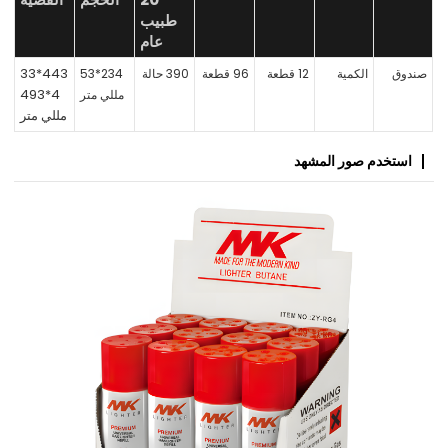
طبيب
عام
443*33
صندوق
الكمية
12 قطعة
96 قطعة
390 حالة
234*53
4*493
مللي متر
مللي متر
استخدم صور المشهد