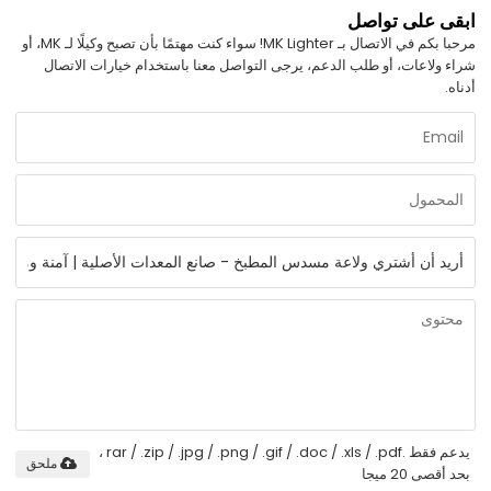
ابقى على تواصل
مرحبا بكم في الاتصال بـ MK Lighter! سواء كنت مهتمًا بأن تصبح وكيلًا لـ MK، أو
شراء ولاعات، أو طلب الدعم، يرجى التواصل معنا باستخدام خيارات الاتصال
أدناه.
يدعم فقط .rar / .zip / .jpg / .png / .gif / .doc / .xls / .pdf ،
ملحق
بحد أقصى 20 ميجا