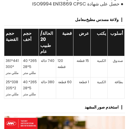
● حصل على شهادة ISO9994 EN13869 CPSC
ولاعة مسدس مطبخ
معامل
أسلوب
يكتب
عرض
قضية
الحالة/
حجم
حجم
20
أخف
القضية
طبيب
عام
صندوق
الكمية
15 قطعة
120
740 حالة
265*40.
441*361
قطعة
5*28
*300
مللي متر
مللي متر
بطاقة
الكمية
1 قطعة
60 قطعة
380 حالة
265*40.
338*25
2*205
5*28
مللي متر
مللي متر
استخدم صور المشهد