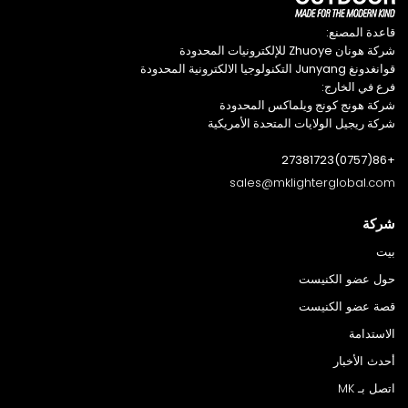
قاعدة المصنع:
شركة هونان Zhuoye للإلكترونيات المحدودة
قوانغدونغ Junyang التكنولوجيا الالكترونية المحدودة
فرع في الخارج:
شركة هونج كونج ويلماكس المحدودة
شركة ريجيل الولايات المتحدة الأمريكية
+86(0757)27381723
sales@mklighterglobal.com
شركة
بيت
حول عضو الكنيست
قصة عضو الكنيست
الاستدامة
أحدث الأخبار
اتصل بـ MK