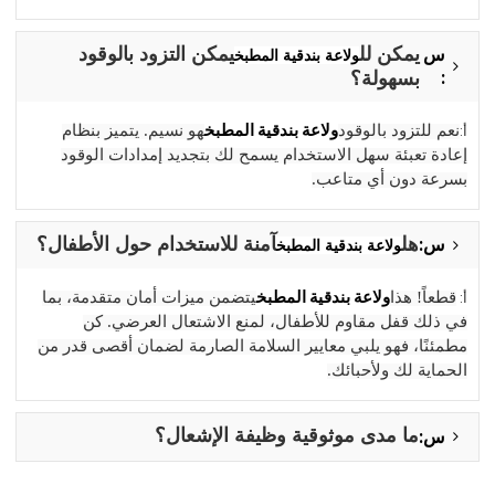
س
يمكن لل
يمكن التزود بالوقود
ولاعة بندقية المطبخ
:
بسهولة؟
ولاعة بندقية المطبخ
أ:
نعم للتزود بالوقود
هو نسيم. يتميز بنظام
إعادة تعبئة سهل الاستخدام يسمح لك بتجديد إمدادات الوقود
بسرعة دون أي متاعب.
س:
هل
آمنة للاستخدام حول الأطفال؟
ولاعة بندقية المطبخ
ولاعة بندقية المطبخ
أ:
قطعاً! هذا
يتضمن ميزات أمان متقدمة، بما
في ذلك قفل مقاوم للأطفال، لمنع الاشتعال العرضي. كن
مطمئنًا، فهو يلبي معايير السلامة الصارمة لضمان أقصى قدر من
الحماية لك ولأحبائك.
س:
ما مدى موثوقية وظيفة الإشعال؟