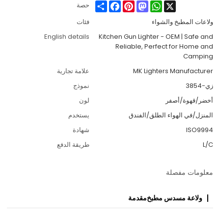
Share
Facebook
Pinterest
Mastodon
WhatsApp
X
حصة
ولاعات المطبخ والشواء
فئات
English details
Kitchen Gun Lighter - OEM | Safe and
Reliable, Perfect for Home and
Camping
MK Lighters Manufacturer
علامة تجارية
زي-3854
نموذج
أخضر/قهوة/أصفر
لون
المنزل/في الهواء الطلق/الفندق
يستخدم
ISO9994
شهادة
L/C
طريقة الدفع
معلومات مفصلة
ولاعة مسدس مطبخ
مقدمة