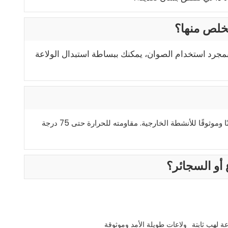
منها. بمجرد استخدام الصوان، يمكنك ببساطة استبدال الولاعة
قطعاً! تم تصميم ولاعة ZY-10EMT خصيصًا بميزة مقاومة الانفجار، مما يجعلها رفيقًا آمنًا وموثوقًا للأنشطة الخارجية. مقاومته للحرارة حتى 75 درجة
ة لهب ثابتة
ولاعات طويلة الأمد وموثوقة