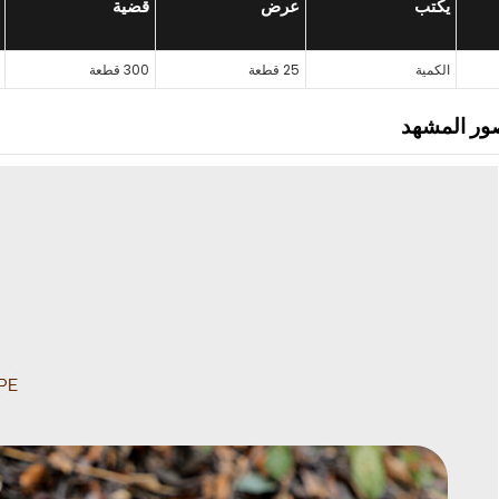
يكتب
عرض
قضية
الكمية
25 قطعة
300 قطعة
ور المشهد