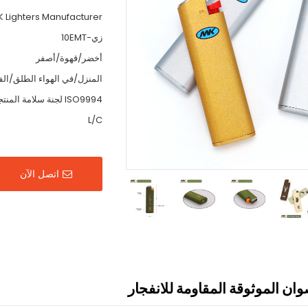
K Lighters Manufacturer
زي-10EMT
أخضر/قهوة/أصفر
المنزل/في الهواء الطلق/الف
ISO9994 لجنة سلامة المنتجات الاستهلاكية
L/C
اتصل الآن
وان الموثوقة المقاومة للانفجار