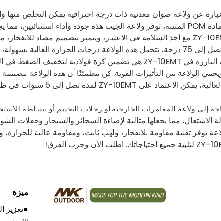
ار الأفضل للمستخدمين المميزين.
تم تصميم ZY-10EMT مع أخذ السلامة في الاعتبار، ويتميز بتصميم مضاد لل
ة بسهولة، مما يجعلها مناسبة لمختلف التطبيقات.
إحدى الميزات البارزة في ZY-10EMT هي تضمين كرة فولاذية ل
، ويحمي الولاعة من التأثيرات القوية. كن مطمئنًا أن هذه الولاعة مصمم
بفضل جودته العالية، يمكن ال
 الاشتعال، مما يجعلها مثالية لإضاءة السجائر والسيجار وحفلات الشواء
عة توفر تقنية مقاومة للانفجار، ولهب ثابت، ومقاومة عالية للحرارة، وم
ميزة
●
تعزيز ال