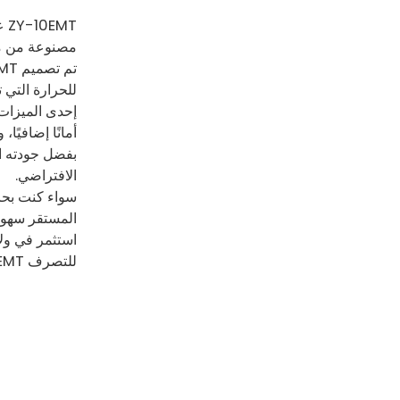
مصنوعة من مادة POM المتينة، توفر ولاعة الجيب هذه جودة وأداء استثنائيين، مما يجعلها الخي
للحرارة التي تصل إلى 75 درجة، تتحمل هذه الولاعة درجات الحرارة العالي
أمانًا إضافيًا
الافتراضي.
المستقر سهولة
استثمر في ولا
للتصرف ZY-10EMT لتلبية جميع احتياجاتك. اطلب الآن وجرب الفرق!