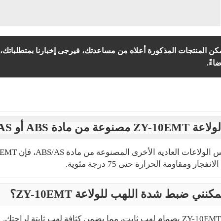
تمكن المنتجات المذكورة أعلاه من مساعدتك، فيرجى إخبارنا بمتطلباتك
اءً.
Z مصنوعة من مادة ABS أو AS؟
فجار ومقاومة الحرارة حتى 75 درجة مئوية.
كنني ضبط شدة اللهب للولاعة ZY-10EMT؟