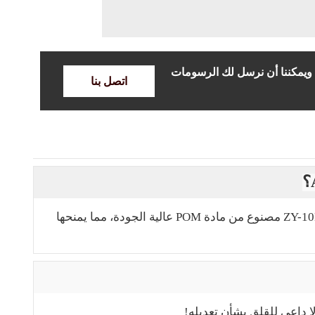
، ويمكننا أن نرسل لك الرسومات
اتصل بنا
لا، على عكس الولاعات العادية الأخرى المصنوعة من مادة ABS/AS، فإن ZY-10EMT مصنوع من مادة POM عالية الجودة، مما يمنحها