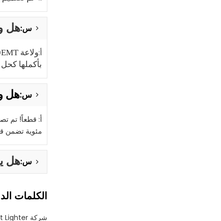
هل ولاعة ZY-10EMT قابلة لإع
س:
أ:
بأكملها كحل 
هل ولاعة ZY-10EMT من
س:
أ:
مئوية تضمن قد
هل يمكن اس
س:
الكلمات الدا
شركة Metalcase Flint Lighter المصنعة