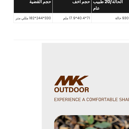
الحالة/20 طبيب
حجم أخف
حجم القضية
عام
930 حالة
71*40.4*17.9 ملم
330*244*182 مللي متر