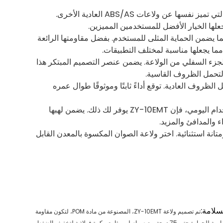
ZY-10EMT عبارة عن ولاعة صوان معدنية ذات درجة احترافية يمكن التخلص منها والتي تميز نفسها عن ولاعات ABS/AS العادية الأخرى.
انفجار، مما يضمن الحماية المثلى للمستخدم. بفضل مقاومتها الرائعة
تخفيف الضغط في الجزء السفلي من الولاعة. يضمن عنصر التصميم المبتكر هذا
ة لتحمل الظروف القاسية.
اعتماد على ZY-10EMT لمدة تصل إلى 5 سنوات في ظل الظروف العادية. توقع أداءً ثابتًا وموثوقًا طوال عمره
سواء كنت بحاجة إلى ولاعة للمغامرات الخارجية أو رحلات التخييم أو ببساطة للاستخدام اليومي، فإن ZY-10EMT يوفر لك ذلك. يضمن لهبها
 والمدافئ والمزيد.
تانة استثنائية. اختر ولاعة الصوان المكسوة بالمعدن القابل
سلامة:
تم تصميم ولاعة ZY-10EMT، المصنوعة من مادة POM، لتكون مقاومة
للانفجار ومقاومة للحرارة حتى 75 درجة. مع صمام لهب ثابت وكرة فولاذية لتخفيف الضغط