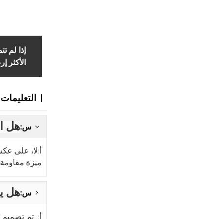
إذا لم ت
الأكثر إرض
التعليمات
هل الولاعة Y-10EMT
س:
أ:
ميزة مقاومة الان
هل يم
س:
تم تصميم ZY-10EMT بصمام لهب ثابت، مما يضمن كثافة لهب ثابتة لراحتك. لا داعي للقلق بشأن تعديله!
أ: