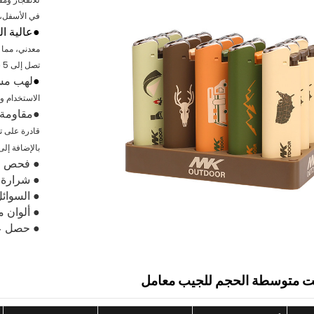
في الأسفل، 
●
عالية ال
معدني، مما ي
تصل إلى 5 سنوات في ظل الظروف العادية.
●
لهب مس
الاستخدام و
●
مقاومة 
قادرة على ت
بالإضافة إلى
● فحص الجو
● شرارة ك
● السوائل
● ألوان 
● حصل على شهادة 
نت متوسطة الحجم للجيب
معامل