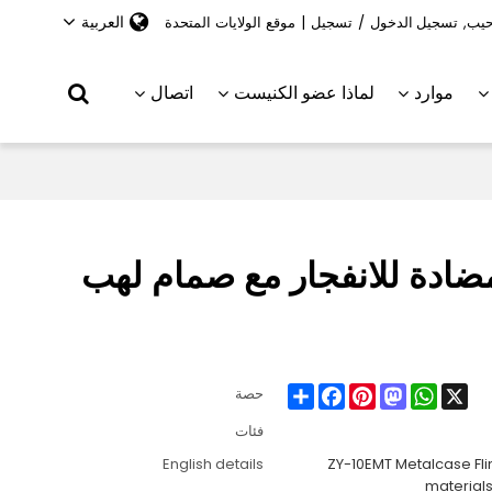
العربية
حيب,
تسجيل الدخول
/
تسجيل
|
موقع الولايات المتحدة
موارد
لماذا عضو الكنيست
اتصال
واد مضادة للانفجار مع صمام لهب
Share
Facebook
Pinterest
Mastodon
WhatsApp
X
حصة
فئات
English details
ZY-10EMT Metalcase Flin
materials