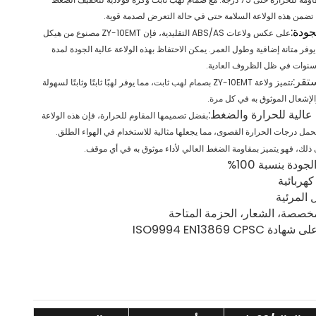
تضمن هذه الولاعة السلامة حتى في حالة التعرض لصدمة قوية.
جودة:
على عكس ولاعات ABS/AS التقليدية، فإن ZY-10EMT مصنوع من هيكل
وفر متانة إضافية وطول العمر. يمكن الاحتفاظ بهذه الولاعة عالية الجودة لمدة
تقر:
تتميز ولاعة ZY-10EMT بصمام لهب ثابت، مما يوفر لهبًا ثابتًا وثابتًا لسهولة
الإشعال الموثوق به في كل مرة.
عالية للحرارة والضغط:
بفضل تصميمها المقاوم للحرارة، فإن هذه الولاعة
حمل درجات الحرارة القصوى، مما يجعلها مثالية للاستخدام في الهواء الطلق.
 ذلك، فهو يتميز بمقاومة الضغط العالي لأداء موثوق به في أي موقف.
دة بنسبة 100%
هربائية
 المرئية
مخصصة، الشعار، الحزمة المتاحة
ISO9994 EN13869 CPSC