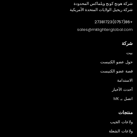
شركة هونج كونج ويلماكس المحدودة
شركة ريجيل الولايات المتحدة الأمريكية
+86(0757)27381723
sales@mklighterglobal.com
شركة
بيت
حول عضو الكنيست
قصة عضو الكنيست
الاستدامة
أحدث الأخبار
اتصل بـ MK
منتجات
ولاعات الجيب
ولاعات الشعلة