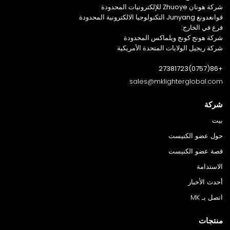
شركة هونان Zhuoye للإلكترونيات المحدودة
قوانغدونغ Junyang التكنولوجيا الالكترونية المحدودة
فرع في الخارج:
شركة هونج كونج ويلماكس المحدودة
شركة ريجيل الولايات المتحدة الأمريكية
+86(0757)27381723
sales@mklighterglobal.com
شركة
بيت
حول عضو الكنيست
قصة عضو الكنيست
الاستدامة
أحدث الأخبار
اتصل بـ MK
منتجات