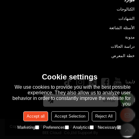
الكتالوجات
الشهادات
الأسئلة الشائعة
مدونة
دراسة الحالات
خطة المعرض
Cookie settings
تابعنا
We use cookies to provide you with the best possible
experience. They also allow us to analyze user
behavior in order to constantly improve the website for
اشتراك
you.
Accept all
Accept Selection
Reject All
Copyright © 2026
Guangdong Junyang Electronic Technology
Marketing
Preferences
Analytics
Necessary
BEE Cloud
Co.,Ltd
Support By