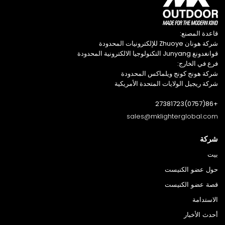
قاعدة المصنع:
شركة هونان Zhuoye للإلكترونيات المحدودة
قوانغدونغ Junyang التكنولوجيا الالكترونية المحدودة
فرع في الخارج:
شركة هونج كونج ويلماكس المحدودة
شركة ريجيل الولايات المتحدة الأمريكية
+86(0757)27381723
sales@mklighterglobal.com
شركة
بيت
حول عضو الكنيست
قصة عضو الكنيست
الاستدامة
أحدث الأخبار